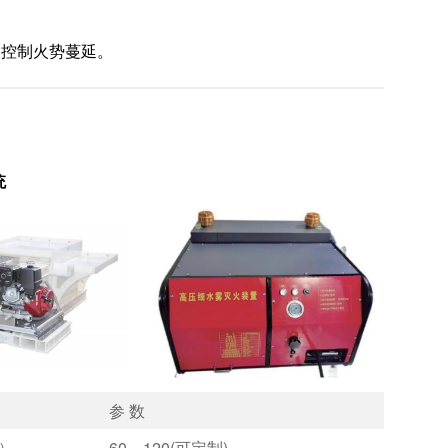
速控制火势蔓延。
统
参 数
）
60、120(可定制)