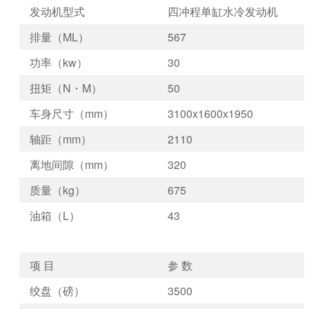
发动机型式
四冲程单缸水冷发动机
排量（ML）
567
功率（kw）
30
扭矩（N・M）
50
车身尺寸（mm）
3100x1600x1950
轴距（mm）
2110
离地间隙（mm）
320
质量（kg）
675
油箱（L）
43
项 目
参 数
绞盘（磅）
3500