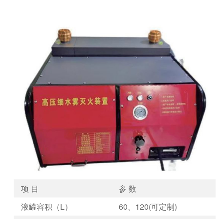
项 目
参 数
液罐容积（L）
60、120(可定制)