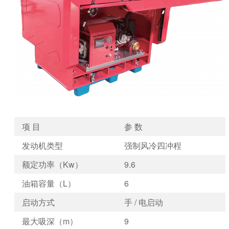
项 目
参 数
发动机类型
强制风冷四冲程
额定功率（Kw）
9.6
油箱容量（L）
6
启动方式
手 / 电启动
最大吸深（m）
9